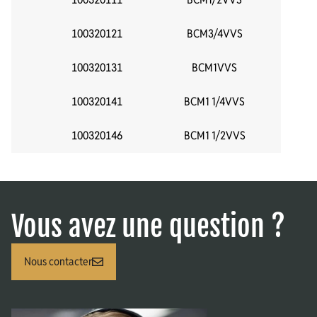
100320121
BCM3/4VVS
3
100320131
BCM1VVS
100320141
BCM1 1/4VVS
1.
100320146
BCM1 1/2VVS
1.
Vous avez une question ?
Nous contacter