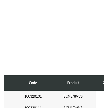
Code
Produit
Ø I
100320101
BCM3/8VVS
3
100320111
BCM1/2VVS
1