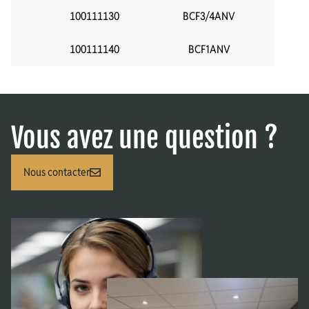
100111130
BCF3/4ANV
3
100111140
BCF1ANV
Vous avez une question ?
Nous contacter