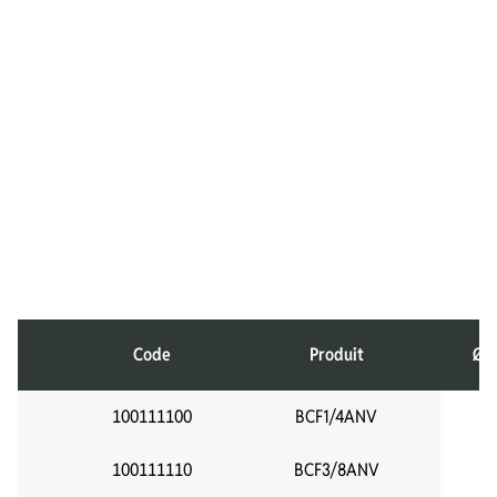
Code
Produit
Ø I
100111100
BCF1/4ANV
1
100111110
BCF3/8ANV
3