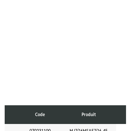
Code
Produit
070231100
MJ7/16MSAE7/16-45