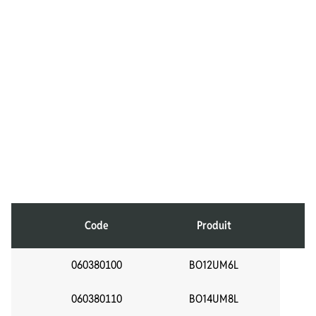
Code
Produit
F
060380100
BO12UM6L
12
060380110
BO14UM8L
14