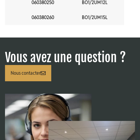
060380250
BO1/2UM12L
18
060380260
BO1/2UM15L
22
Vous avez une question ?
Nous contacter