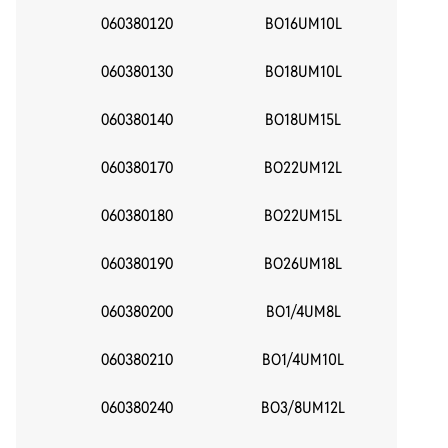
060380120
BO16UM10L
16
060380130
BO18UM10L
060380140
BO18UM15L
22
060380170
BO22UM12L
18
060380180
BO22UM15L
22
060380190
BO26UM18L
060380200
BO1/4UM8L
14
060380210
BO1/4UM10L
060380240
BO3/8UM12L
18