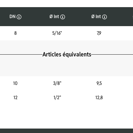
DN
Ø Int
Ø Int
8
5/16"
7,9
Articles équivalents
10
3/8"
9,5
12
1/2"
12,8